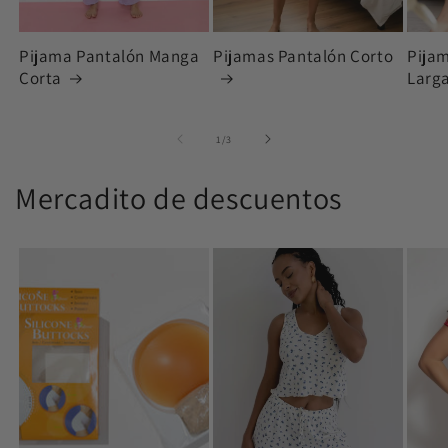
Pijama Pantalón Manga
Pijamas Pantalón Corto
Pija
Corta
Larg
de
1
/
3
Mercadito de descuentos