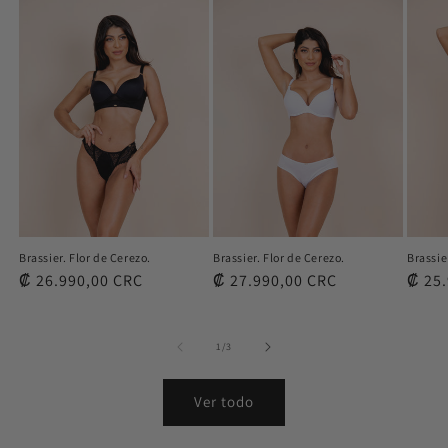
Brassier. Flor de Cerezo.
Brassier. Flor de Cerezo.
Brassie
Precio
₡ 26.990,00 CRC
Precio
₡ 27.990,00 CRC
Preci
₡ 25
habitual
habitual
habit
de
1
/
3
Ver todo