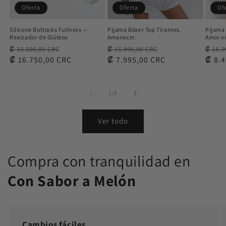
Oferta
Oferta
Of
Silicone Buttocks Fullness —
Pijama Bóxer Top Tirantes.
Pijama 
Realzador de Glúteos
Amanecer.
Amor e
Precio
Precio
Precio
Precio
Preci
₡ 33.500,00 CRC
₡ 15.990,00 CRC
₡ 16.9
habitual
₡ 16.750,00 CRC
de
habitual
₡ 7.995,00 CRC
de
habit
₡ 8.
oferta
oferta
de
1
/
3
Ver todo
Compra con tranquilidad en
Con Sabor a Melón
Cambios fáciles