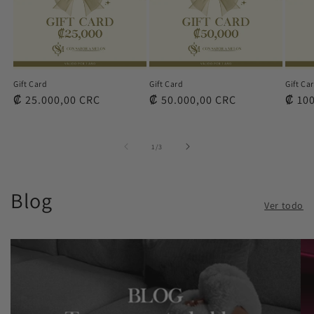
Gift Card
Gift Card
Gift Ca
Precio
₡ 25.000,00 CRC
Precio
₡ 50.000,00 CRC
Preci
₡ 10
habitual
habitual
habit
de
1
/
3
Blog
Ver todo