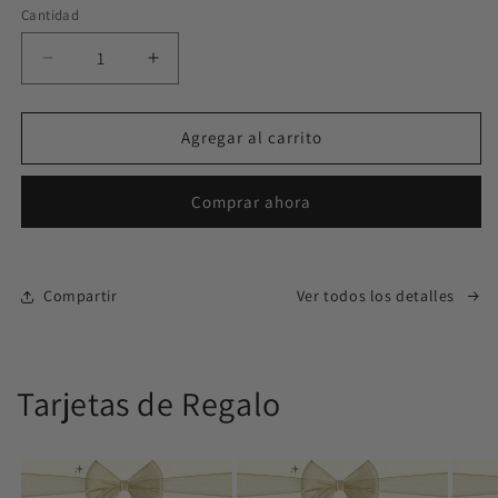
Cantidad
Cantidad
Reducir
Aumentar
cantidad
cantidad
para
para
Meli
Meli
Agregar al carrito
Cucú
Cucú
Comprar ahora
Compartir
Ver todos los detalles
Tarjetas de Regalo