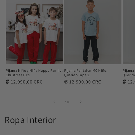
Pijama Niño y Niña Happy Family.
Pijama Pantalon MC Niño,
Pijama
Christmas PJ's.
Querido Papá 2.
Querid
Precio
₡ 12.990,00 CRC
Precio
₡ 12.990,00 CRC
Preci
₡ 12.
habitual
habitual
habit
de
1
/
2
Ropa Interior