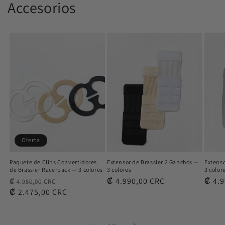
Accesorios
Oferta
Paquete de Clips Convertidores
Extensor de Brassier 2 Ganchos —
Extenso
de Brassier Racerback — 3 colores
3 colores
3 color
Precio
Precio
Precio
₡ 4.990,00 CRC
Preci
₡ 4.
₡ 4.950,00 CRC
habitual
₡ 2.475,00 CRC
de
habitual
habit
oferta