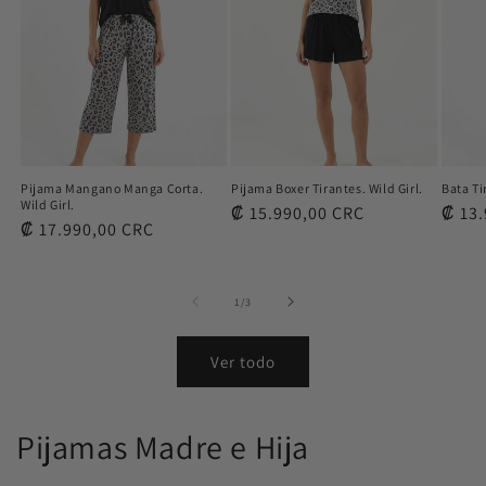
Pijama Mangano Manga Corta.
Pijama Boxer Tirantes. Wild Girl.
Bata Ti
Wild Girl.
Precio
₡ 15.990,00 CRC
Preci
₡ 13.
Precio
₡ 17.990,00 CRC
habitual
habit
habitual
de
1
/
3
Ver todo
Pijamas Madre e Hija