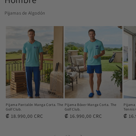
Pijamas de Algodón
Pijama Pantalón Manga Corta. The
Pijama Bóxer Manga Corta. The
Pijama
Golf Club.
Golf Club.
Tennis 
Precio
₡ 18.990,00 CRC
Precio
₡ 16.990,00 CRC
Preci
₡ 16.
habitual
habitual
habit
de