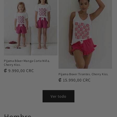
Pijama Bóxer Manga Corta Niña.
Cherry Kiss.
Precio
₡ 9.990,00 CRC
Pijama Boxer Tirantes. Cherry Kiss.
habitual
Precio
₡ 15.990,00 CRC
habitual
Ver todo
Hombre