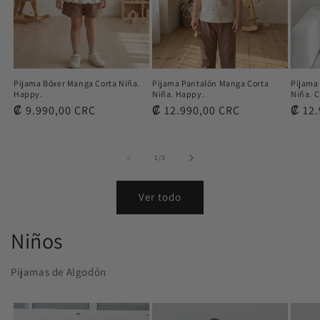
Pijama Bóxer Manga Corta Niña.
Pijama Pantalón Manga Corta
Pijama
Happy.
Niña. Happy.
Niña. C
Precio
₡ 9.990,00 CRC
Precio
₡ 12.990,00 CRC
Preci
₡ 12.
habitual
habitual
habit
de
1
/
3
Ver todo
Niños
Pijamas de Algodón