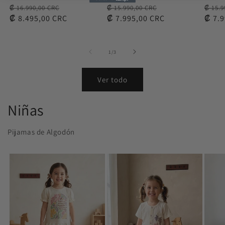
Precio
Precio
Precio
Precio
Preci
₡ 16.990,00 CRC
₡ 15.990,00 CRC
₡ 15.9
habitual
₡ 8.495,00 CRC
de
habitual
₡ 7.995,00 CRC
de
habit
₡ 7.
oferta
oferta
de
1
/
3
Ver todo
Niñas
Pijamas de Algodón