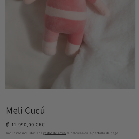
Abrir
elemento
multimedia
1
Meli Cucú
en
una
ventana
Precio
₡ 11.990,00 CRC
modal
habitual
Impuestos incluidos. Los
gastos de envío
se calculan en la pantalla de pago.