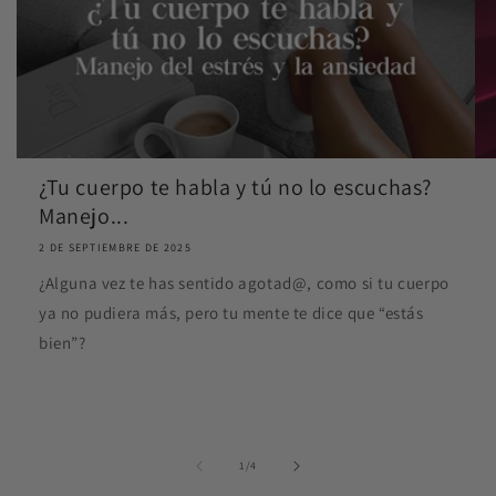
¿Tu cuerpo te habla y tú no lo escuchas?
Manejo...
2 DE SEPTIEMBRE DE 2025
¿Alguna vez te has sentido agotad@, como si tu cuerpo
ya no pudiera más, pero tu mente te dice que “estás
bien”?
de
1
/
4